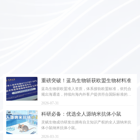
脑机落地关键基石：灵赋生物一站式平台
灵赋一站式脑机接口临床前服务平台，涵盖“疾病模型—全链条服
筑牢临床转化“隐形基建”
务—临床资源—动物资源—硬件设施”五大维度，为脑机接口技术
创新与产业落地提供系统性支撑。
2026-07-31
重磅突破！蓝岛生物斩获欧盟生物材料准
入资质，系广州首家动物源性生物材料欧
蓝岛生物获欧盟准入资质，体系接轨欧盟标准，依托合
规出海通道，持续向海内外客户提供符合国际标准的非
盟准入企业
人灵长类生物材料。
2026-07-31
科研必备：优选全人源纳米抗体小鼠
HuNanoMouse助力高效科研！
灵赋生物成功研发出拥有自主知识产权的全人源纳米抗
体小鼠纳米抗体小鼠。
2026-03-31