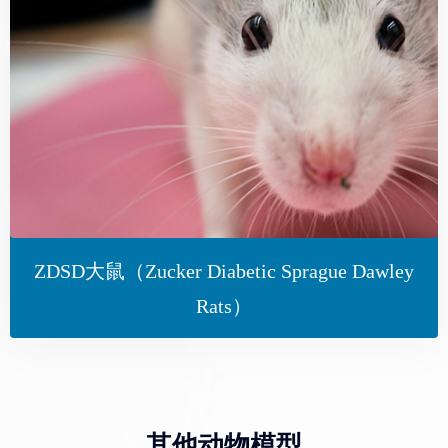
ZDSD大鼠（Zucker Diabetic Sprague Dawley
Rats）
其他动物模型