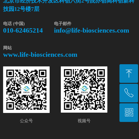
北京市经济技术开发区科创六街2号院亦创高科创新科
技园12号楼7层
电话 (中国)
电子邮件
010-62465214
info@life-biosciences.com
网站
www.life-biosciences.com
ꁸ
ꂅ
Top
ꀥ
010-62465214
公众号
视频号
Life Biosciences Channels