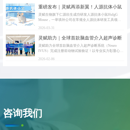
重磅发布｜灵赋再添新翼！人源抗体小鼠
研发成功，构筑全维度抗体研发技术矩阵
灵赋生物旗下仁源欣生成功研发人源抗体小鼠HuIgG
Mouse，一举填补公司在常规全人源抗体研发工具领域
的布局空白，至此，灵赋生物正式构建起覆盖纳米抗体
2026-03-31
与常规抗体的「双赛道」全人源抗体研发技术矩阵。
灵赋助力｜全球首款脑血管介入超声诊断
系统（Neuro IVUS）完成注册前动物试验
灵赋助力全球首款脑血管介入超声诊断系统（Neuro
IVUS）完成注册前动物试验验证！以专业实力彰显心脑
验证！以专业实力彰显心脑血管介入领域
血管介入服务硬功~
服务硬功
2026-02-06
咨询我们