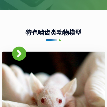
特色啮齿类动物模型
낑