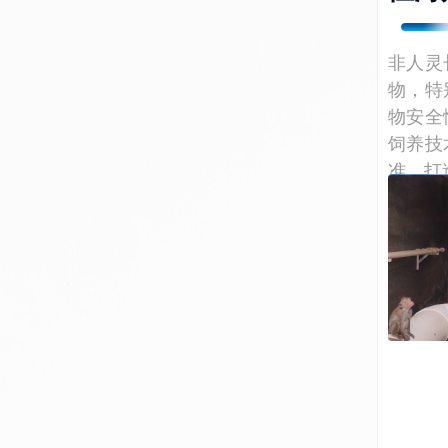
非人灵
物，特
物安全
饲养技
准，打