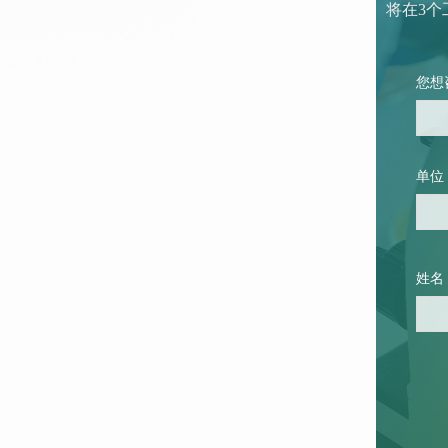
将在3个
您想
单位
姓名