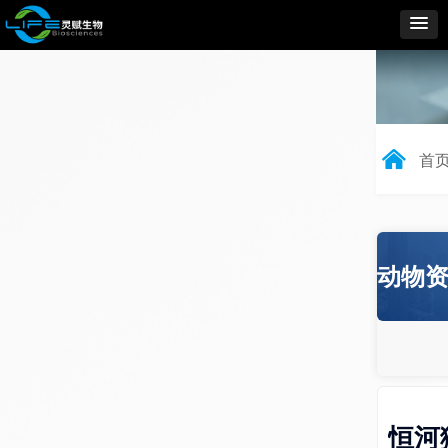
낀
首
动物
恒河