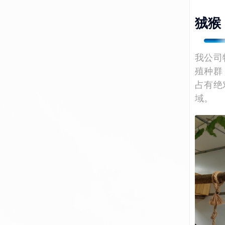
狨猴
我公司
殖种群
占有绝
域。